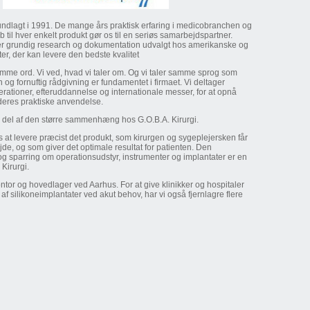
rundlagt i 1991. De mange års praktisk erfaring i medicobranchen og
til hver enkelt produkt gør os til en seriøs samarbejdspartner.
ter grundig research og dokumentation udvalgt hos amerikanske og
r, der kan levere den bedste kvalitet
omme ord. Vi ved, hvad vi taler om. Og vi taler samme sprog som
 og fornuftig rådgivning er fundamentet i firmaet. Vi deltager
operationer, efteruddannelse og internationale messer, for at opnå
 deres praktiske anvendelse.
n del af den større sammenhæng hos G.O.B.A. Kirurgi.
s at levere præcist det produkt, som kirurgen og sygeplejersken får
bejde, og som giver det optimale resultat for patienten. Den
og sparring om operationsudstyr, instrumenter og implantater er en
Kirurgi.
ontor og hovedlager ved Aarhus. For at give klinikker og hospitaler
 af silikoneimplantater ved akut behov, har vi også fjernlagre flere