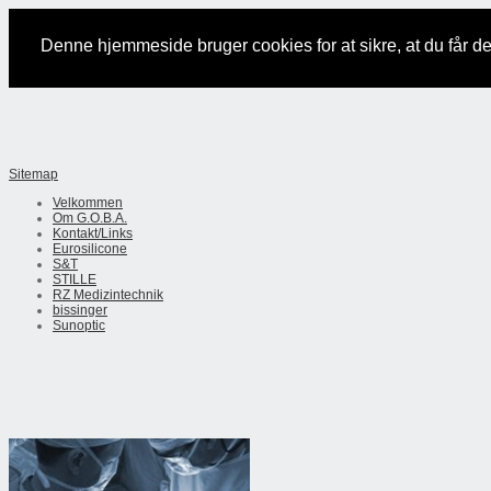
Denne hjemmeside bruger cookies for at sikre, at du får 
Sitemap
Velkommen
Om G.O.B.A.
Kontakt/Links
Eurosilicone
S&T
STILLE
RZ Medizintechnik
bissinger
Sunoptic