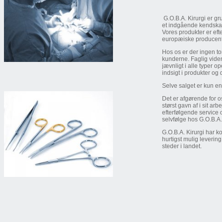
G.O.B.A. Kirurgi er g
et indgående kendskab 
Vores produkter er ef
europæiske producente
Hos os er der ingen t
kunderne. Faglig viden
jævnligt i alle typer 
indsigt i produkter og
Selve salget er kun e
Det er afgørende for o
størst gavn af i sit ar
efterfølgende service 
selvfølge hos G.O.B.A. 
G.O.B.A. Kirurgi har k
hurtigst mulig levering
steder i landet.